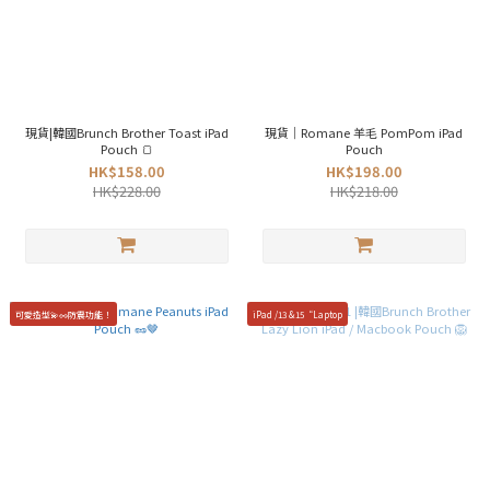
現貨|韓國Brunch Brother Toast iPad
現貨｜Romane 羊毛 PomPom iPad
Pouch 🍞
Pouch
HK$158.00
HK$198.00
HK$228.00
HK$218.00
可愛造型💫🥜防震功能！
iPad /13 &15“Laptop