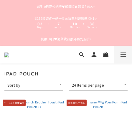
4
6
5
5
4
7
8月10日正式結業💝韓國文創現貨$15🔥⚡️
3
5
4
4
3
6
2
4
3
9
3
2
5
1
3
2
8
2
1
4
9
$189袋袋買一送一🐰🎀每單附送鎖匙扣x1✨
0
2
1
7
1
0
3
8
:
:
:
Days
Hours
Minutes
Seconds
1
0
6
0
2
7
0
5
1
6
倒數10日❤️清貨貨品額外再九五折⚡️
4
0
5
3
4
2
3
1
2
0
1
0
IPAD POUCH
Sort by
24 Items per page
11'' iPad 附筆插位
秋冬羊毛 三色入