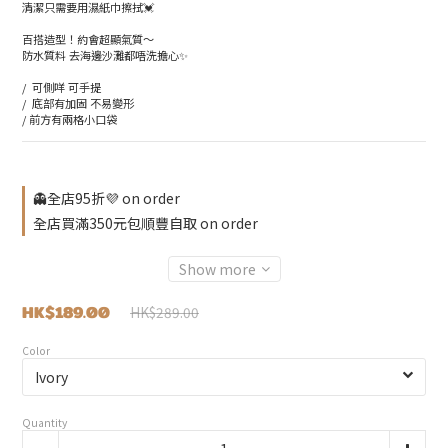
清潔只需要用濕紙巾擦拭💓
百搭造型！約會超顯氣質～
防水質料 去海邊沙灘都唔洗擔心✨
/  可側咩 可手提
/  底部有加固 不易變形
/ 前方有兩格小口袋
👻全店95折💜 on order
全店買滿350元包順豐自取 on order
Show more
HK$189.00
HK$289.00
Color
Quantity