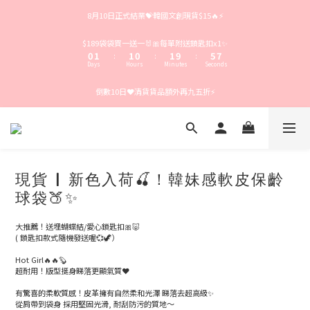
4
5
5
4
5
9
8月10日正式結業💝韓國文創現貨$15🔥⚡️
3
4
4
3
4
8
2
3
3
2
3
7
9
1
2
2
1
2
6
8
$189袋袋買一送一🐰🎀每單附送鎖匙扣x1✨
0
1
1
0
1
9
5
7
:
:
:
Days
Hours
Minutes
Seconds
0
0
0
8
4
6
7
3
5
倒數10日❤️清貨貨品額外再九五折⚡️
6
2
4
5
1
3
4
0
2
3
1
2
0
1
0
現貨 | 新色入荷🍒！韓妹感軟皮保齡
球袋🍑✨
大推薦！送埋蝴蝶結/愛心鎖匙扣🎀🐷
( 鎖匙扣款式隨機發送喔💞🦖）
Hot Girl🔥🔥🦫
超耐用！版型挺身睇落更顯氣質❤️
有驚喜的柔軟質感！皮革擁有自然柔和光澤 睇落去超高級✨
從肩帶到袋身 採用堅固光滑, 耐刮防污的質地～