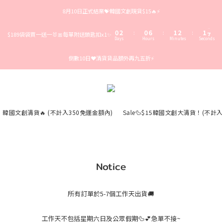
3
5
3
9
4
5
4
8月10日正式結業💝韓國文創現貨$15🔥⚡️
2
4
2
8
3
4
3
9
1
3
1
7
2
3
2
8
0
2
0
6
1
2
1
7
:
:
:
$189袋袋買一送一🐰🎀每單附送鎖匙扣x1✨
Days
Hours
Minutes
Seconds
1
5
0
1
0
6
0
4
0
5
倒數10日❤️清貨貨品額外再九五折⚡️
3
4
2
3
1
2
0
1
0
韓國文創清貨🔥 (不計入350免運金額內)
Sale🦆$15韓國文創大清貨！(不計
Notice
所有訂單於5-7個工作天出貨🚚
工作天不包括星期六日及公眾假期🦆💕急單不接~