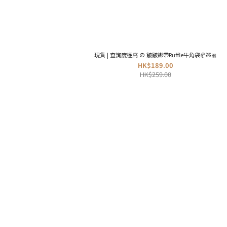
現貨 | 查詢度極高 の 皺皺綁帶Ruffle牛角袋🥐🧸🎀
HK$189.00
HK$259.00