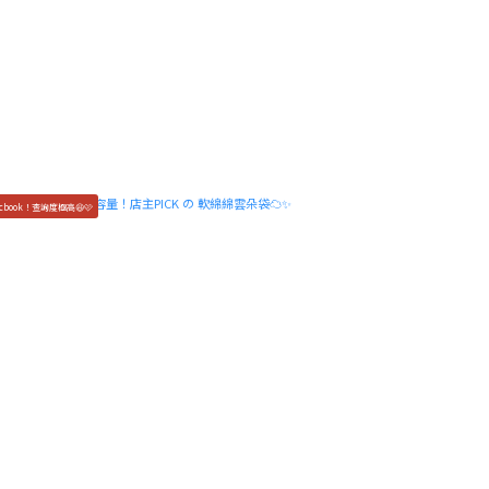
cbook！查詢度極高😆🩷