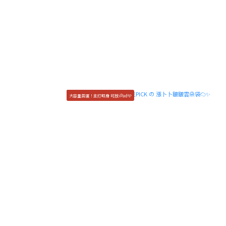
大容量首選！主打輕身 可放iPad🩵