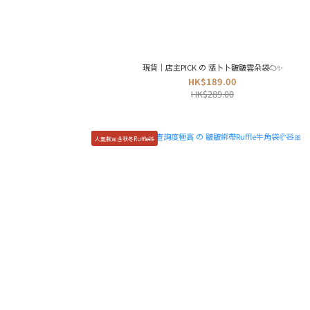
現貨｜店主PICK の 漲卜卜皺皺雲朵袋☁️✨
HK$189.00
HK$289.00
人氣款🎀☃️秋冬Ruffle🧸