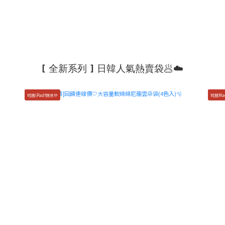
[ 全新系列 ] 日韓人氣熱賣袋🥟☁️
可放iPad!防水💚
可放Ma