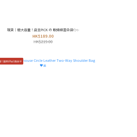
現貨｜極大容量！店主PICK の 軟綿綿雲朵袋☁️✨
HK$189.00
HK$219.00
🤍放到iPad 防水💜