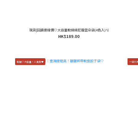
現貨|回饋連線價🤍大容量軟綿綿尼龍雲朵袋(4色入)🫧
HK$189.00
新版♡大容量！人氣款🖤
一袋三用