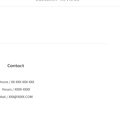
Contact
hone / XX-XXX-XXX-XXX
Hours / XXXX-XXXX
Mail / XXX@XXXX.COM