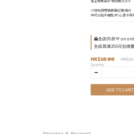
加上無痕設計 唔怕痴立立☺️
⛅️除咗用嚟裝飾筆記簿/相片
仲可以貼手機殼/杯/心意卡等
👻全店95折💜 on ord
全店買滿350元包順豐自取
HK$10.00
HK$25
Quantity
ADD TO CART
Shipping & Payment