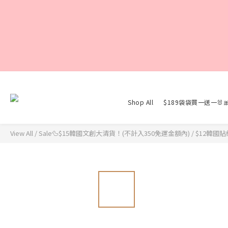
Shop All
$189袋袋買一送一🐰
View All
/
Sale🦆$15韓國文創大清貨！(不計入350免運金額內)
/
$12韓國貼紙