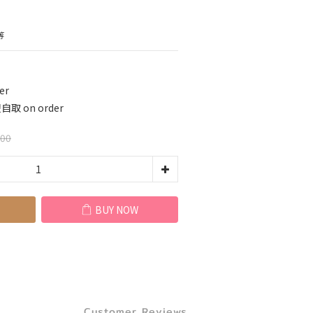
等
er
 on order
.00
BUY NOW
Customer Reviews