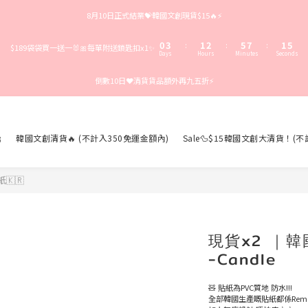
8
3
6
4
5
8
4
8月10日正式結業💝韓國文創現貨$15🔥⚡️
7
2
5
3
4
7
9
3
6
1
4
2
3
6
8
2
5
0
3
1
2
5
7
1
:
:
:
$189袋袋買一送一🐰🎀每單附送鎖匙扣x1✨
Days
Hours
Minutes
Seconds
4
2
0
1
4
6
0
3
1
0
3
5
倒數10日❤️清貨貨品額外再九五折⚡️
2
0
2
4
1
1
3
0
0
2
1
0

韓國文創清貨🔥 (不計入350免運金額內)
Sale🦆$15韓國文創大清貨！(
🇰🇷
現貨x2 ｜韓國I
-Candle
🧸 貼紙為PVC質地 防水!!!
全部韓國生產嘅貼紙都係Remov