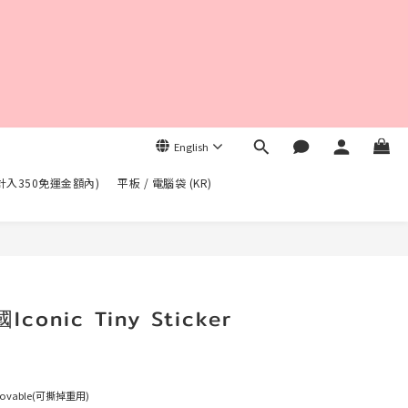
English
不計入350免運金額內)
平板 / 電腦袋 (KR)
BUY NOW
conic Tiny Sticker
able(可撕掉重用) 