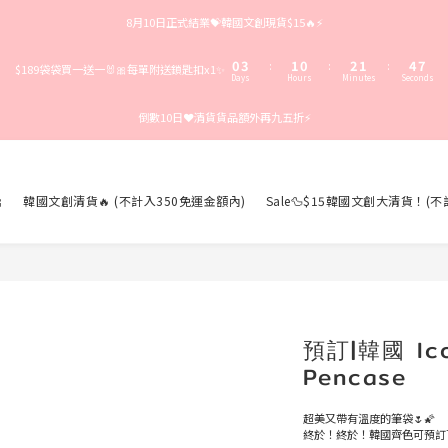
3
6
4
3
5
4
7
8月10日正式結業💝韓國文創現貨$15🔥⚡️
2
5
3
2
4
3
6
9
1
4
2
1
3
2
5
8
0
3
1
0
2
1
4
7
:
:
:
$189袋袋買一送一🐰🎀每單附送鎖匙扣x1✨
Days
Hours
Minutes
Seconds
2
0
1
0
3
6
1
0
2
5
倒數10日❤️清貨貨品額外再九五折⚡️
0
1
4
0
3
2
1
0

韓國文創清貨🔥 (不計入350免運金額內)
Sale🦆$15韓國文創大清貨！(
預訂|韓國 Icon
Pencase
超美又帶有溫度的筆袋🌷🌠 
終於！終於！韓國齊色可預訂了