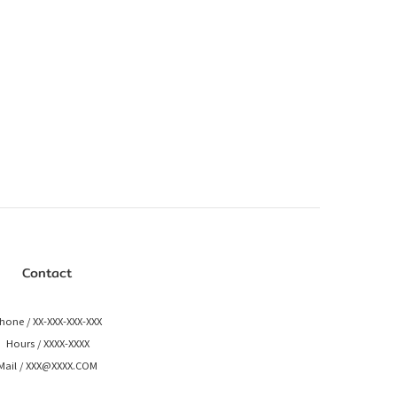
Contact
hone / XX-XXX-XXX-XXX
Hours / XXXX-XXXX
Mail / XXX@XXXX.COM