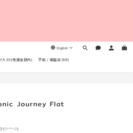
English
不計入350免運金額內)
平板 / 電腦袋 (KR)
BUY NOW
ic Journey Flat
(♡˙︶˙♡)