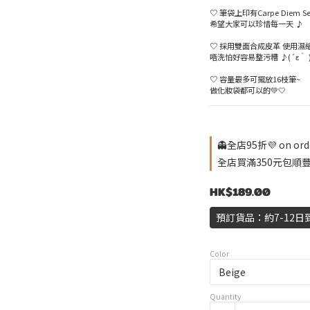
♡ 筆袋上印有Carpe Diem Se
希望大家可以珍惜每一天 ♪
♡ 採用雙面合成皮革 使用濕
唔洗怕好容易整污糟 ♪(´ε｀ 
♡ 容量最多可擺放16枝筆~
做化妝袋都可以的💚🤍
👻全店95折💜 on ord
全店買滿350元包順豐自取
HK$189.00
預訂貨品：約7-12日
Color
Quantity