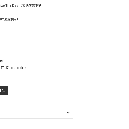
ize The Day 代表活在當下❤️
紙巾清潔便可!
)
er
 on order
到貨