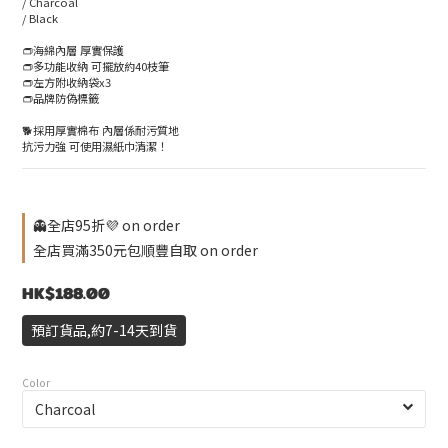
/ Charcoal
/ Black 
👝海綿內層 厚實保護
👝多功能收納 可擺放約40枝筆
👝左方附收納袋x3 
👝品牌防偽標籤
🐕採用厚實棉布 內層係耐污質地
抗污力強 可使用濕紙巾清潔！
👻全店95折💜 on order
全店買滿350元包順豐自取 on order
HK$188.00
預訂貨品,約7-14天到貨
Color