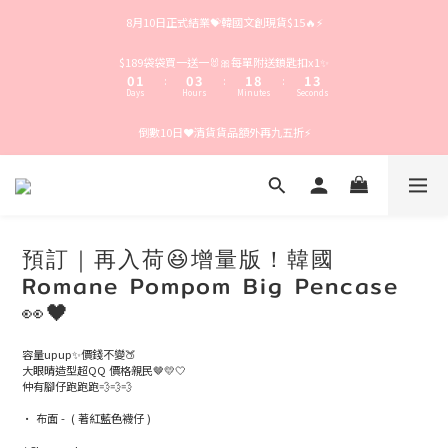
4
5
4
7
5
5
7
8月10日正式結業💝韓國文創現貨$15🔥⚡️
3
4
3
6
4
4
6
2
3
2
5
3
3
5
1
2
1
4
2
9
2
4
$189袋袋買一送一🐰🎀每單附送鎖匙扣x1✨
0
1
0
3
1
8
1
3
:
:
:
Days
Hours
Minutes
Seconds
0
2
0
7
0
2
1
6
1
倒數10日❤️清貨貨品額外再九五折⚡️
0
5
0
4
3
2
1
0
預訂｜再入荷😆增量版！韓國
Romane Pompom Big Pencase
👀🖤
容量upup✨價錢不變🍑
大眼晴造型超QQ 價格親民🤎💛🤍
仲有腳仔跑跑跑💨💨💨
• 布面 -  ( 著紅藍色襪仔 ) 