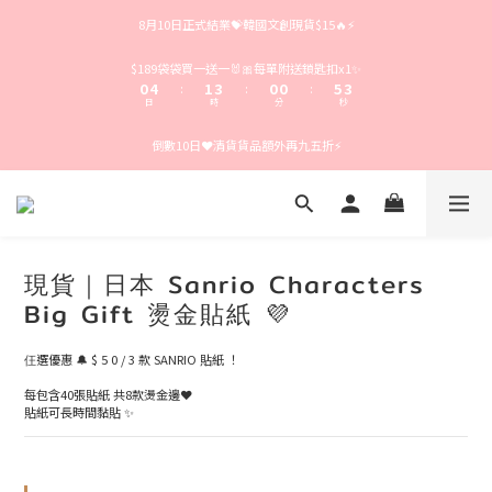
4
8
5
7
4
4
9
7
8月10日正式結業💝韓國文創現貨$15🔥⚡️
3
7
4
6
3
3
8
6
2
6
3
5
2
2
7
5
1
5
2
4
1
1
6
4
$189袋袋買一送一🐰🎀每單附送鎖匙扣x1✨
0
4
1
3
0
0
5
3
:
:
:
日
時
分
秒
3
0
2
4
2
2
1
3
1
倒數10日❤️清貨貨品額外再九五折⚡️
1
0
2
0
0
1
0
現貨｜日本 Sanrio Characters
Big Gift 燙金貼紙 💜
仼選優惠 🔔 $ 5 0 / 3 款 SANRIO 貼紙 ！
每包含40張貼紙 共8款燙金邊❤️
貼紙可長時間黏貼 ✨