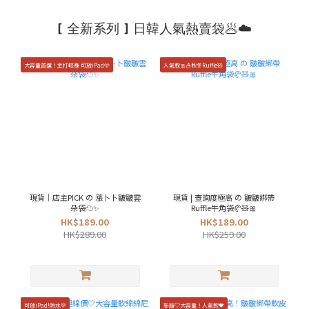
[ 全新系列 ] 日韓人氣熱賣袋🥟☁️
大容量首選！主打輕身 可放iPad🩵
人氣款🎀☃️秋冬Ruffle🧸
現貨｜店主PICK の 漲卜卜皺皺雲
現貨 | 查詢度極高 の 皺皺綁帶
朵袋☁️✨
Ruffle牛角袋🥐🧸🎀
HK$189.00
HK$189.00
HK$289.00
HK$259.00
可放iPad!防水💚
新版♡大容量！人氣款🖤