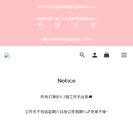
4
8
4
7
9
6
9
9
8月10日正式結業💝韓國文創現貨$15🔥⚡️
3
7
3
6
8
5
8
8
2
6
2
5
7
4
7
7
1
5
1
4
6
3
6
6
$189袋袋買一送一🐰🎀每單附送鎖匙扣x1✨
0
4
0
3
5
2
5
5
:
:
:
日
時
分
秒
3
2
4
1
4
4
2
1
3
0
3
3
倒數10日❤️清貨貨品額外再九五折⚡️
1
0
2
2
2
0
1
1
1
0
0
0
Notice
所有訂單於5-7個工作天出貨🚚
工作天不包括星期六日及公眾假期🦆💕急單不接~