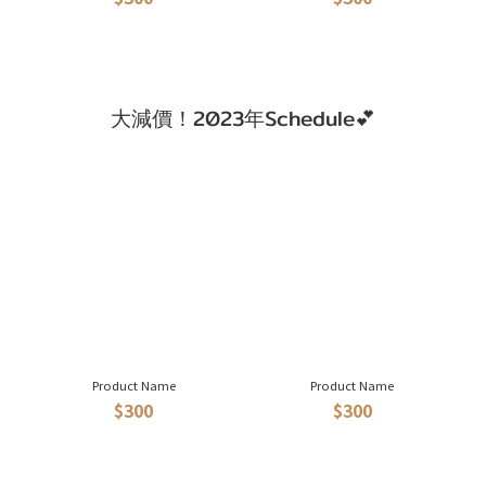
大減價！2023年Schedule💕
Product Name
Product Name
$300
$300