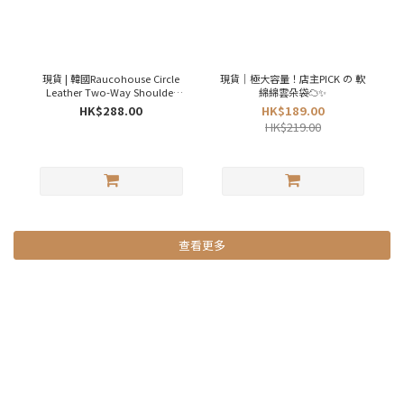
現貨 | 韓國Raucohouse Circle
現貨｜極大容量！店主PICK の 軟
Leather Two-Way Shoulder
綿綿雲朵袋☁️✨
Bag 🖤🎀
HK$288.00
HK$189.00
HK$219.00
查看更多