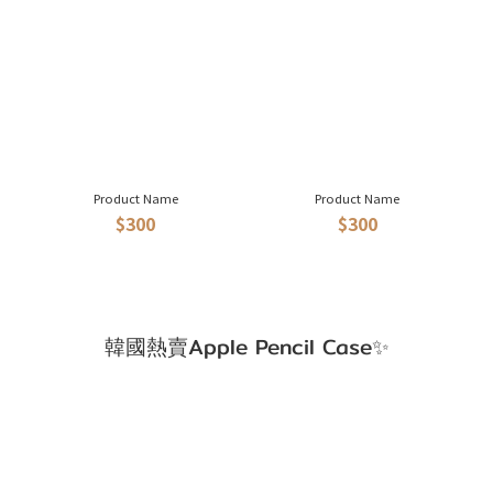
Product Name
Product Name
$300
$300
韓國熱賣Apple Pencil Case✨