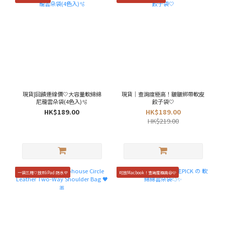
現貨|回饋連線價🤍大容量軟綿綿
現貨｜查詢度極高！皺皺綁帶軟皮
尼龍雲朵袋(4色入)🫧
餃子袋🤍
HK$189.00
HK$189.00
HK$219.00
一袋三用🤍放到iPad 防水💜
可放Macbook！查詢度極高😆🩷