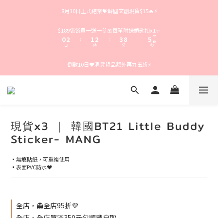
4
6
5
6
7
9
8月10日正式結業💝韓國文創現貨$15🔥⚡️
3
5
4
5
6
8
2
4
3
4
5
7
1
3
2
3
4
9
6
9
$189袋袋買一送一🐰🎀每單附送鎖匙扣x1✨
0
2
1
2
3
8
5
8
:
:
:
日
時
分
秒
1
0
1
2
7
4
7
0
0
1
6
3
6
倒數10日❤️清貨貨品額外再九五折⚡️
0
5
2
5
4
1
4
3
0
3
2
2
1
1
0
0
現貨x3 ｜ 韓國BT21 Little Buddy
Sticker- MANG
▪️無痕貼紙，可重複使用
▪️表面PVC防水❤️
全店，👻全店95折💜
全店，全店買滿350元包順豐自取