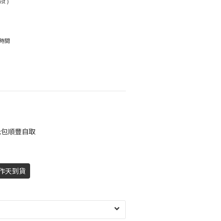
st )
習時間
元包順豐自取
工作天到貨