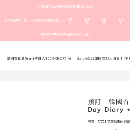
3
6
4
7
4
5
4
9
8月10日正式結業💝韓國文創現貨$15🔥⚡️
2
5
3
6
3
4
3
8
1
4
2
5
2
3
2
7
0
3
1
4
1
2
1
6
:
:
:
$189袋袋買一送一🐰🎀每單附送鎖匙扣x1✨
日
時
分
秒
2
0
3
0
1
0
5
1
2
0
4
倒數10日❤️清貨貨品額外再九五折⚡️
0
1
3
0
2
1
0

韓國文創清貨🔥 (不計入350免運金額內)
Sale🦆$15韓國文創大清貨！(
預訂｜韓國首次
Day Diary 
英文！英文！英文記帳位 終於等