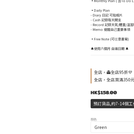
▪️Monthly Plan ( 含To Do Li
▪️Daily Plan
- Diary 日記 可貼相片
- Cash 記錄每天開支
- Record 記錄天氣/體重/溫
- Memo 提醒自己重要事項
▪️Free Note (可仼意書寫)
🔔使用六個月 自填日期 🔔
全店，👻全店95折💜
全店，全店買滿350
HK$158.00
預訂貨品,約7-14個
顏色