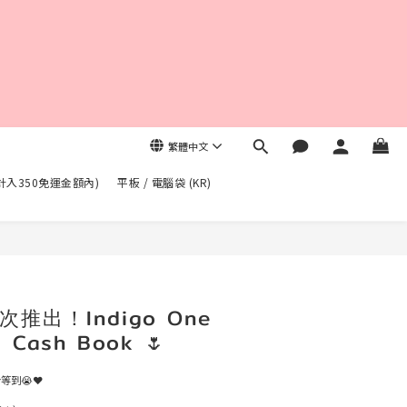
繁體中文
不計入350免運金額內)
平板 / 電腦袋 (KR)
立即購買
推出！Indigo One
+ Cash Book 🌷
到😭❤️