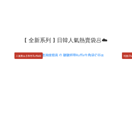
[ 全新系列 ] 日韓人氣熱賣袋🥟☁️
人氣款🎀☃️秋冬Ruffle🧸
可放iPa