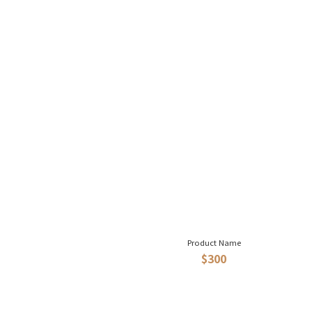
Product Name
$300