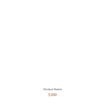
Product Name
$300