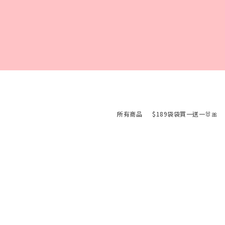
所有商品
$189袋袋買一送一🐰🎀