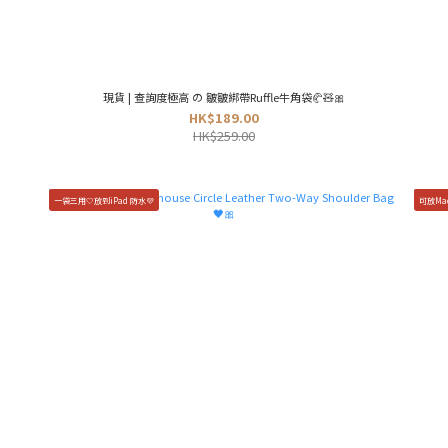
現貨 | 查詢度極高 の 皺皺綁帶Ruffle牛角袋🥐🧸🎀
HK$189.00
HK$259.00
一袋三用🤍放到iPad 防水💜
可放Ma