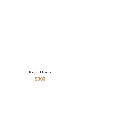
Product Name
$300