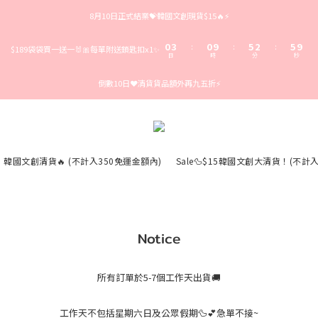
3
6
3
8
5
8
8月10日正式結業💝韓國文創現貨$15🔥⚡️
2
5
2
7
4
7
1
4
1
6
3
6
9
0
3
0
9
5
2
5
8
:
:
:
$189袋袋買一送一🐰🎀每單附送鎖匙扣x1✨
日
時
分
秒
2
8
4
1
4
7
1
7
3
0
3
6
倒數10日❤️清貨貨品額外再九五折⚡️
0
6
2
2
5
5
1
1
4
4
0
0
3
3
2
2
1
1
0
0
韓國文創清貨🔥 (不計入350免運金額內)
Sale🦆$15韓國文創大清貨！(不計
Notice
所有訂單於5-7個工作天出貨🚚
工作天不包括星期六日及公眾假期🦆💕急單不接~