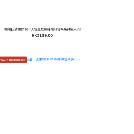
現貨|回饋連線價🤍大容量軟綿綿尼龍雲朵袋(4色入)🫧
HK$189.00
cbook！查詢度極高😆🩷