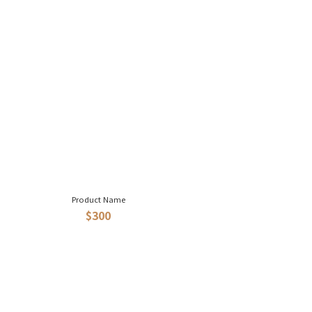
Product Name
$300