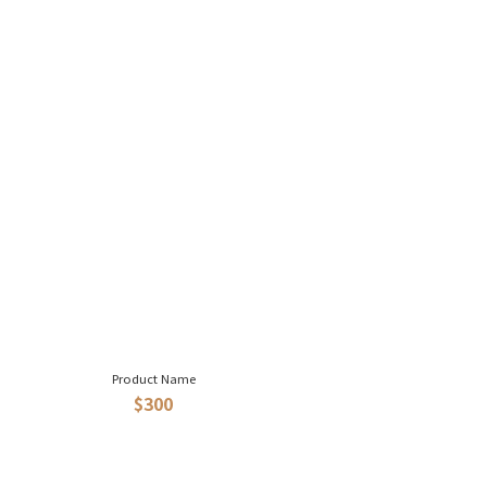
Product Name
$300