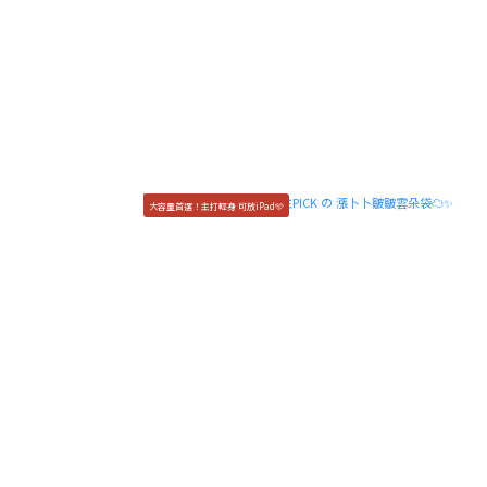
大容量首選！主打輕身 可放iPad🩵