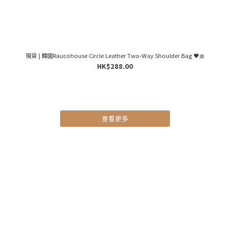
現貨 | 韓國Raucohouse Circle Leather Two-Way Shoulder Bag 🖤🎀
HK$288.00
查看更多