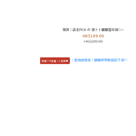
現貨｜店主PICK の 漲卜卜皺皺雲朵袋☁️✨
HK$189.00
HK$289.00
新版♡大容量！人氣款🖤