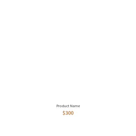
Product Name
$300