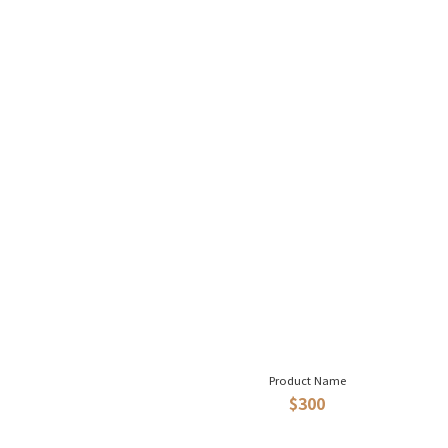
Product Name
$300