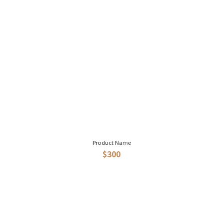
Product Name
$300