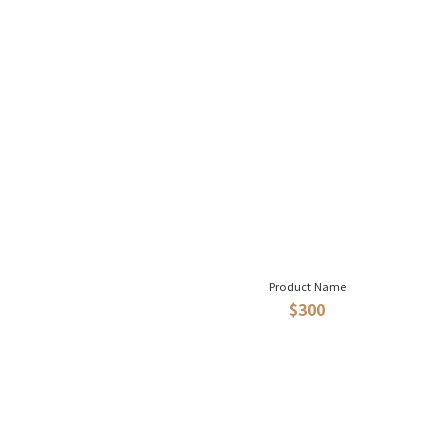
Product Name
$300