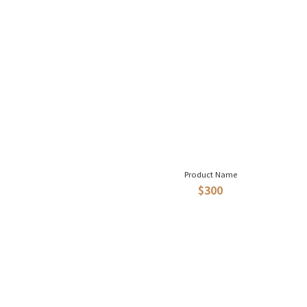
Product Name
$300