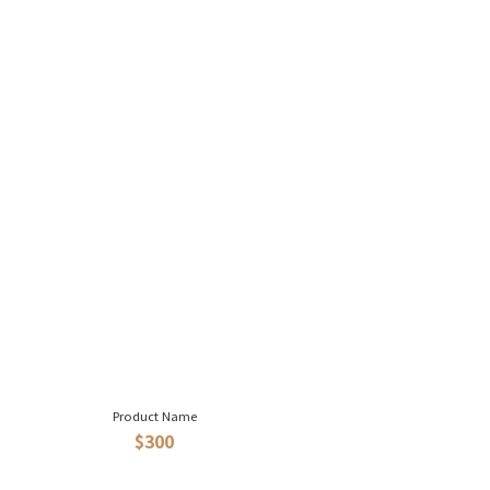
Product Name
$300