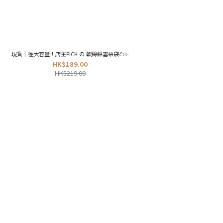
現貨｜極大容量！店主PICK の 軟綿綿雲朵袋☁️✨
HK$189.00
HK$219.00