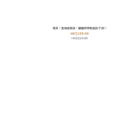
現貨｜查詢度極高！皺皺綁帶軟皮餃子袋🤍
HK$189.00
HK$219.00