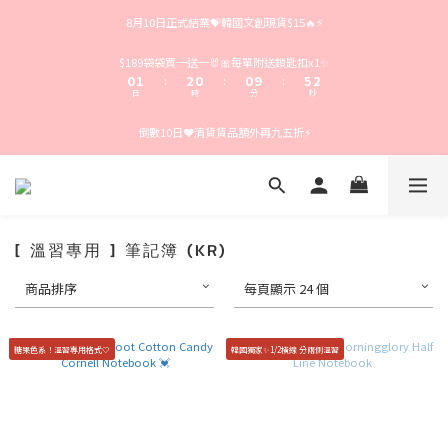
4
5
6
4
4
9
6
8月10日正式結業💝韓國文創現貨$15🔥⚡️
3
4
5
3
3
8
5
2
3
4
2
2
7
4
1
2
3
1
1
6
3
$189袋袋買一送一🐰🎀每單附送鎖匙扣x1✨
0
1
2
0
0
9
5
2
:
:
:
日
時
分
秒
0
1
8
4
1
0
7
3
0
倒數10日❤️清貨貨品額外再九五折⚡️
6
2
5
1
4
0
3
2
1
0
[ 溫習專用 ] 筆記簿 (KR)
商品排序
每頁顯示 24 個
糖果色系！溫習專用格式🤍
韓國獨家✨1/2橫線 分兩側溫習