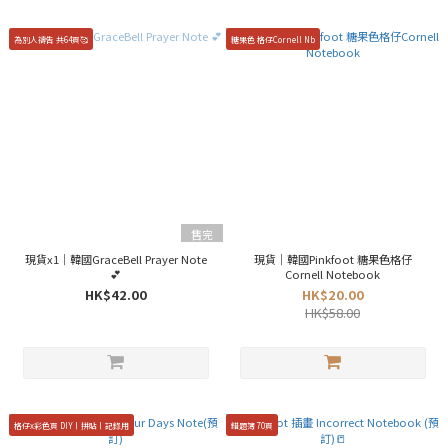
為別人禱告 共64頁🥰
糖果色 格仔Cornell Nb
售完
現貨x1｜韓國GraceBell Prayer Note
現貨｜韓國Pinkfoot 糖果色格仔
💕
Cornell Notebook
HK$42.00
HK$20.00
HK$58.00
格仔x彩色頁 DIY丨拼貼丨記錄用
錯題簿 70頁