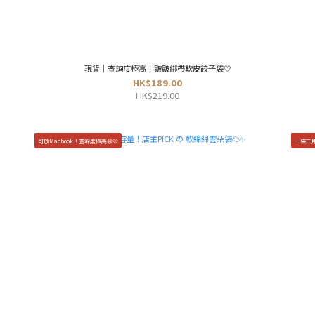
現貨｜查詢度極高！皺皺綁帶軟皮餃子袋🤍
HK$189.00
HK$219.00
可放Macbook！查詢度極高😆🩷
一袋三用