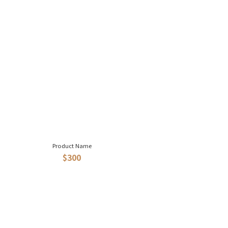
Product Name
$300