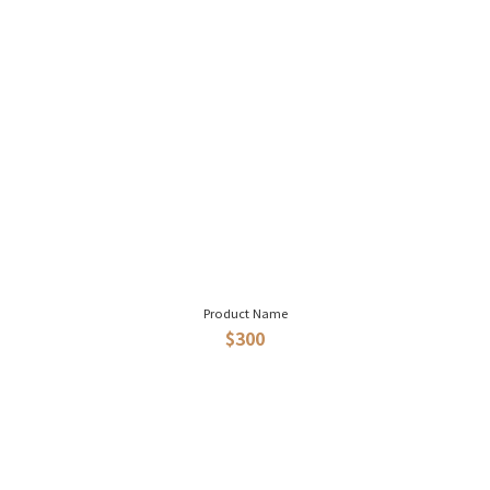
Product Name
$300