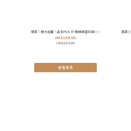
現貨｜極大容量！店主PICK の 軟綿綿雲朵袋☁️✨
現貨 | 
HK$189.00
HK$219.00
查看更多