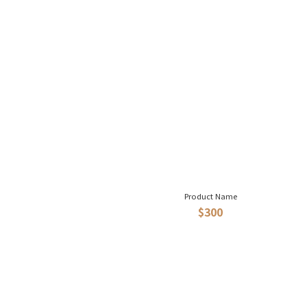
Product Name
$300