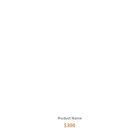
Product Name
$300