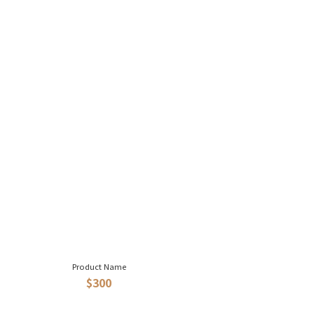
Product Name
$300