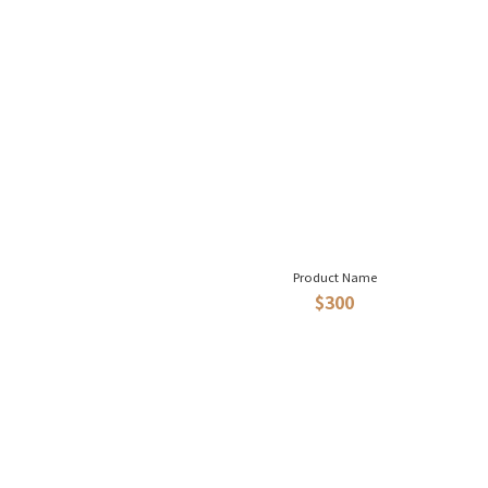
Product Name
$300