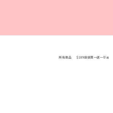
所有商品
$189袋袋買一送一🐰🎀