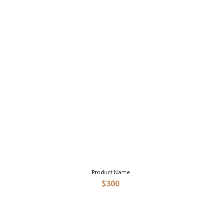
Product Name
$300