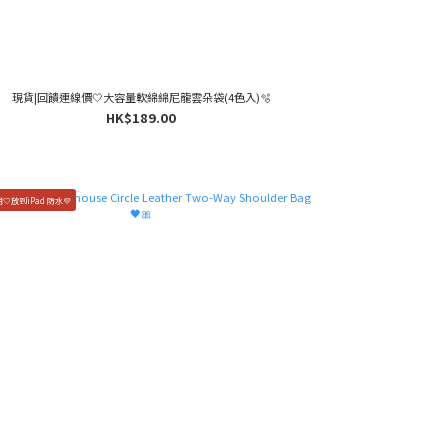
現貨|回饋連線價🤍大容量軟綿綿尼龍雲朵袋(4色入)🫧
HK$189.00
🤍放到iPad 防水💜