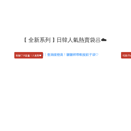
[ 全新系列 ] 日韓人氣熱賣袋🥟☁️
新版♡大容量！人氣款🖤
可放iPa