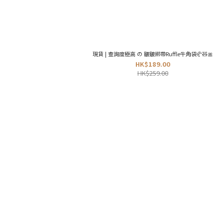
現貨 | 查詢度極高 の 皺皺綁帶Ruffle牛角袋🥐🧸🎀
HK$189.00
HK$259.00