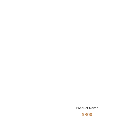
Product Name
$300