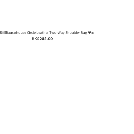
韓國Raucohouse Circle Leather Two-Way Shoulder Bag 🖤🎀
HK$288.00