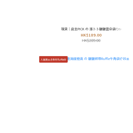
現貨｜店主PICK の 漲卜卜皺皺雲朵袋☁️✨
HK$189.00
HK$289.00
人氣款🎀☃️秋冬Ruffle🧸