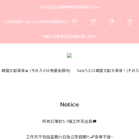
3
4
4
3
5
9
5
8月10日正式結業💝韓國文創現貨$15🔥⚡️
2
3
3
2
4
8
4
9
1
2
2
1
3
7
3
8
0
1
1
0
2
6
2
7
:
:
:
$189袋袋買一送一🐰🎀每單附送鎖匙扣x1✨
日
時
分
秒
0
0
1
5
1
6
0
4
0
5
倒數10日❤️清貨貨品額外再九五折⚡️
3
4
2
3
1
2
0
1
0
韓國文創清貨🔥 (不計入350免運金額內)
Sale🦆$15韓國文創大清貨！(不計
Notice
所有訂單於5-7個工作天出貨🚚
工作天不包括星期六日及公眾假期🦆💕急單不接~