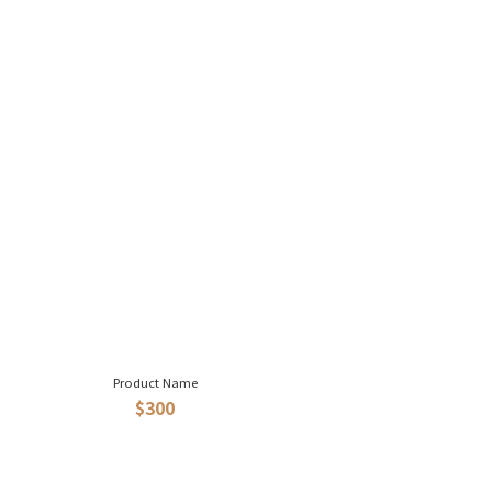
Product Name
$300