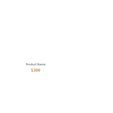
Product Name
$300