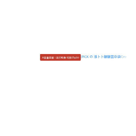
大容量首選！主打輕身 可放iPad🩵