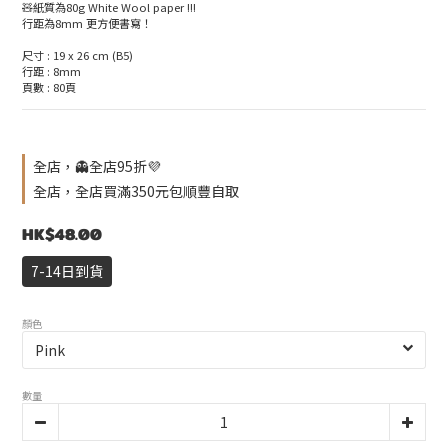
🧸紙質為80g White Wool paper !!!
行距為8mm 更方便書寫！
尺寸 : 19 x 26 cm (B5)
行距 : 8mm
頁數 : 80頁
全店，👻全店95折💜
全店，全店買滿350元包順豐自取
HK$48.00
7-14日到貨
顏色
數量