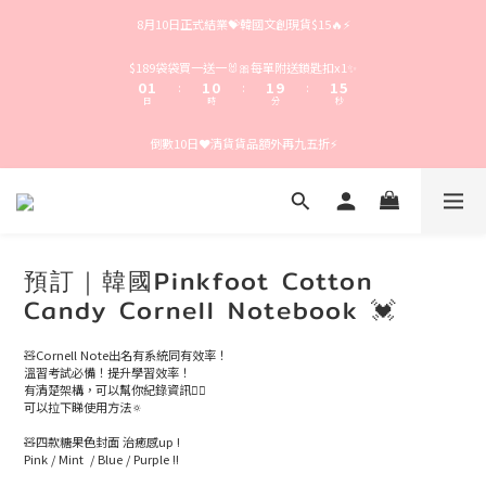
4
5
5
4
5
5
9
8月10日正式結業💝韓國文創現貨$15🔥⚡️
3
4
4
3
4
4
8
2
3
3
2
3
3
7
1
2
2
1
2
2
6
$189袋袋買一送一🐰🎀每單附送鎖匙扣x1✨
0
1
1
0
1
9
1
5
:
:
:
日
時
分
秒
0
0
0
8
0
4
7
3
倒數10日❤️清貨貨品額外再九五折⚡️
6
2
5
1
4
0
3
2
1
0
預訂｜韓國Pinkfoot Cotton
Candy Cornell Notebook 💓
🧸Cornell Note出名有系統同有效率！
溫習考試必備！提升學習效率！
有清楚架構，可以幫你紀錄資訊✍🏻
可以拉下睇使用方法🔅
🧸四款糖果色封面 治癒感up !
Pink / Mint  / Blue / Purple !!