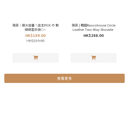
現貨｜極大容量！店主PICK の 軟
現貨 | 韓國Raucohouse Circle
綿綿雲朵袋☁️✨
Leather Two-Way Shoulder
Bag 🖤🎀
HK$189.00
HK$288.00
HK$219.00
查看更多