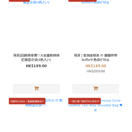
現貨|回饋連線價🤍大容量軟綿綿
現貨 | 查詢度極高 の 皺皺綁帶
尼龍雲朵袋(4色入)🫧
Ruffle牛角袋🥐🧸🎀
HK$189.00
HK$189.00
HK$259.00
可放Macbook！查詢度極高😆🩷
一袋三用🤍放到iPad 防水💜