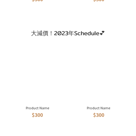
大減價！2023年Schedule💕
Product Name
Product Name
$300
$300