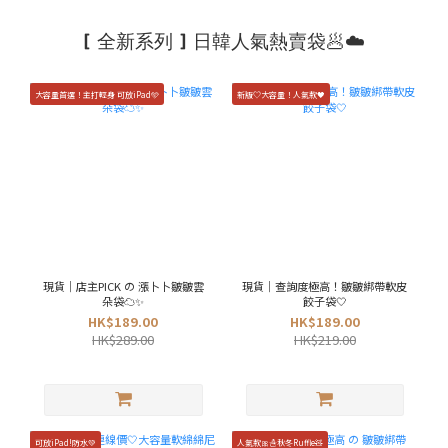
[ 全新系列 ] 日韓人氣熱賣袋🥟☁️
大容量首選！主打輕身 可放iPad🩵
新版♡大容量！人氣款🖤
現貨｜店主PICK の 漲卜卜皺皺雲
現貨｜查詢度極高！皺皺綁帶軟皮
朵袋☁️✨
餃子袋🤍
HK$189.00
HK$189.00
HK$289.00
HK$219.00
可放iPad!防水💚
人氣款🎀☃️秋冬Ruffle🧸