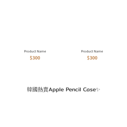
Product Name
Product Name
$300
$300
韓國熱賣Apple Pencil Case✨