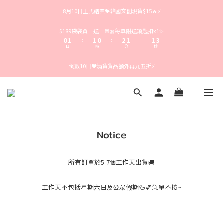
4
5
5
4
6
5
5
6
8月10日正式結業💝韓國文創現貨$15🔥⚡️
3
4
4
3
5
4
4
5
2
3
3
2
4
3
3
4
1
2
2
1
3
2
2
3
$189袋袋買一送一🐰🎀每單附送鎖匙扣x1✨
0
1
1
0
2
1
1
2
:
:
:
日
時
分
秒
0
0
1
0
0
1
0
0
倒數10日❤️清貨貨品額外再九五折⚡️
Notice
所有訂單於5-7個工作天出貨🚚
工作天不包括星期六日及公眾假期🦆💕急單不接~