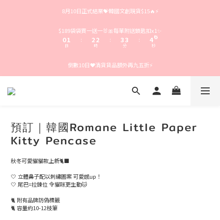
4
5
6
6
7
7
8
9
8月10日正式結業💝韓國文創現貨$15🔥⚡️
3
4
5
5
6
6
7
8
2
3
4
4
5
5
6
7
1
2
3
3
4
4
5
6
$189袋袋買一送一🐰🎀每單附送鎖匙扣x1✨
0
1
2
2
3
3
4
5
:
:
:
日
時
分
秒
0
1
1
2
2
3
4
0
0
1
1
2
3
倒數10日❤️清貨貨品額外再九五折⚡️
0
0
1
2
0
1
0
預訂｜韓國Romane Little Paper
Kitty Pencase
秋冬可愛貓貓款上新🐈‍⬛
🤍 立體鼻子配以刺繡圖案 可愛感up！
🤍 尾巴=拉鍊位 令貓咪更生動🐱
🐈 附有品牌防偽標籤
🐈 容量約10-12枝筆