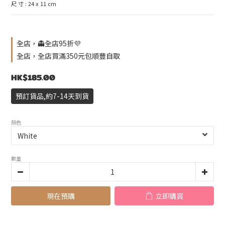
尺 寸 : 24 x 11 cm
全店，👻全店95折💜
全店，全店買滿350元包順豐自取
HK$185.00
預訂貨品,約7-14天到貨
顏色
數量
現在預購
立即購買