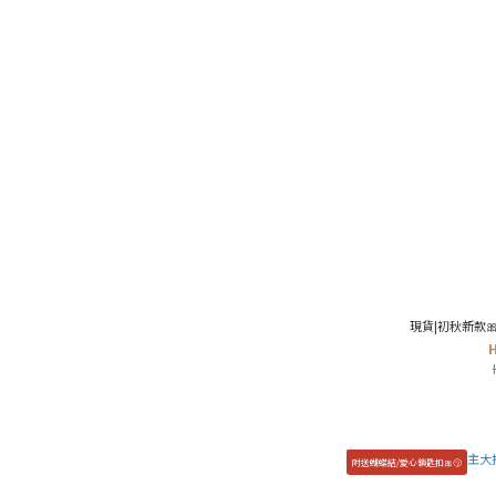
現貨|初秋新款
附送蝴蝶結/愛心鎖匙扣🎀😚