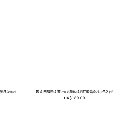
半月袋🧊🍧
現貨|回饋連線價🤍大容量軟綿綿尼龍雲朵袋(4色入)🫧
HK$189.00