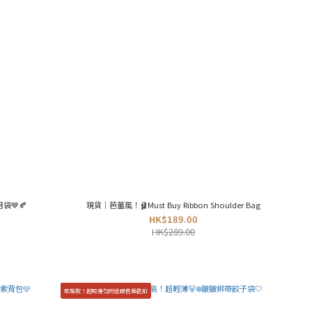
月袋🤎🍂
現貨｜芭蕾風！🩰Must Buy Ribbon Shoulder Bag
HK$189.00
HK$289.00
尼龍款！超輕身🥰附送銀色鎖匙扣