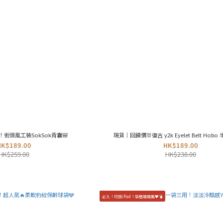
街頭風工裝SokSok背囊🎒
現貨｜回饋價🐰復古 y2k Eyelet Belt Hobo
HK$189.00
HK$189.00
HK$259.00
HK$238.00
必入！可放iPad！型格姐姐風🖤💣