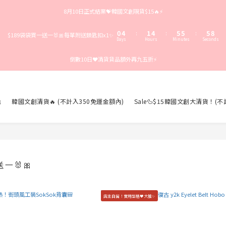
3
7
4
7
8
8
8
8月10日正式結業💝韓國文創現貨$15🔥⚡️
2
6
3
6
7
7
7
9
1
5
2
5
6
6
6
8
0
4
1
4
5
5
5
:
:
:
$189袋袋買一送一🐰🎀每單附送鎖匙扣x1✨
7
Days
Hours
Minutes
Seconds
3
0
3
4
4
4
6
2
2
3
3
3
5
倒數10日❤️清貨貨品額外再九五折⚡️
1
1
2
2
2
4
0
0
1
1
1
3
0
0
0
2
1
0

韓國文創清貨🔥 (不計入350免運金額內)
Sale🦆$15韓國文創大清貨！(
一🐰🎀
店主自留！實用型格🖤大推✨