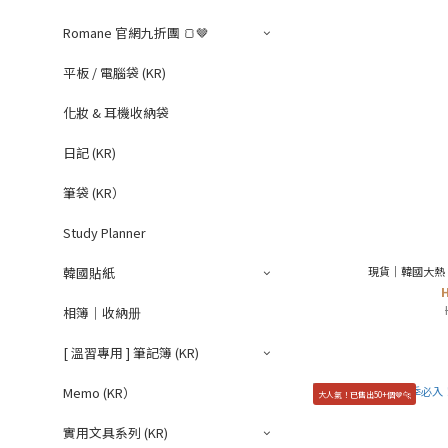
Romane 官網九折團 🍞🤎
平板 / 電腦袋 (KR)
化妝 & 耳機收納袋
日記 (KR)
筆袋 (KR）
Study Planner
現貨｜韓國大熱！
韓國貼紙
相簿｜收納册
[ 溫習專用 ] 筆記簿 (KR)
Memo (KR）
大人氣！已售出50+個🤎🐆
實用文具系列 (KR)