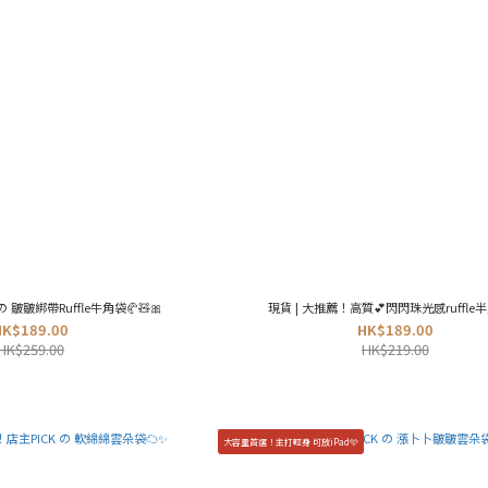
 皺皺綁帶Ruffle牛角袋🥐🧸🎀
現貨 | 大推薦！高質💕閃閃珠光感ruffle半
HK$189.00
HK$189.00
HK$259.00
HK$219.00
大容量首選！主打輕身 可放iPad🩵