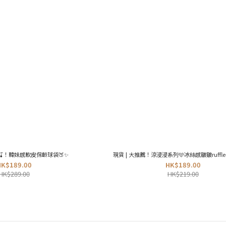
荷🍒！韓妹感軟皮保齡球袋🍑✨
現貨 | 大推薦！涼浸浸系列🩵冰絲感皺皺ruffle
HK$189.00
HK$189.00
HK$289.00
HK$219.00