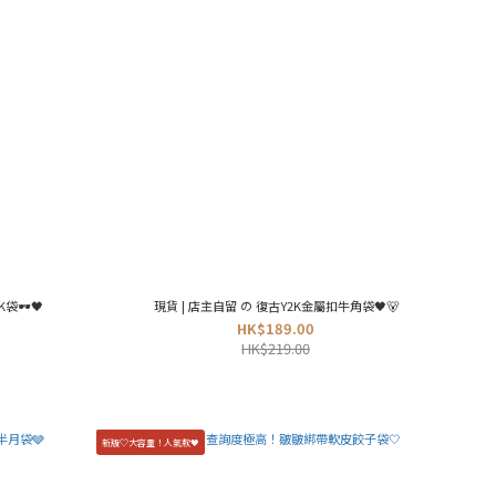
🕶️🖤
現貨 | 店主自留 の 復古Y2K金屬扣牛角袋🖤🐻
HK$189.00
HK$219.00
新版♡大容量！人氣款🖤