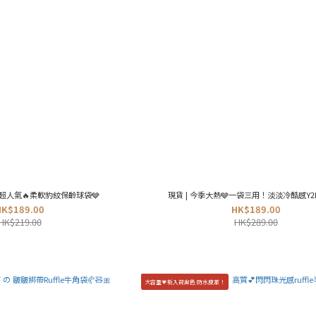
超人氣🔥柔軟豹紋保齡球袋🩶
現貨 | 今季大熱🩶一袋三用！淡淡冷酷感Y2K袋
HK$189.00
HK$189.00
HK$219.00
HK$289.00
大容量💗新入荷黑色 防水皮革！