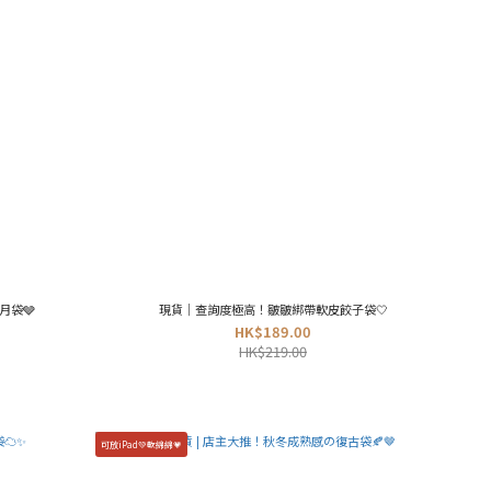
月袋🩶
現貨｜查詢度極高！皺皺綁帶軟皮餃子袋🤍
HK$189.00
HK$219.00
可放iPad💚軟綿綿💗