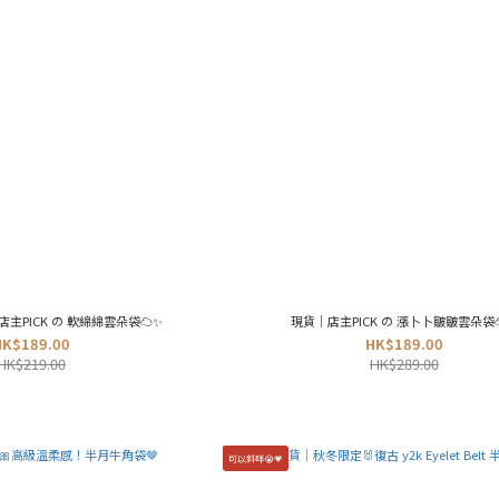
主PICK の 軟綿綿雲朵袋☁️✨
現貨｜店主PICK の 漲卜卜皺皺雲朵袋☁
HK$189.00
HK$189.00
HK$219.00
HK$289.00
可以斜咩😭💗