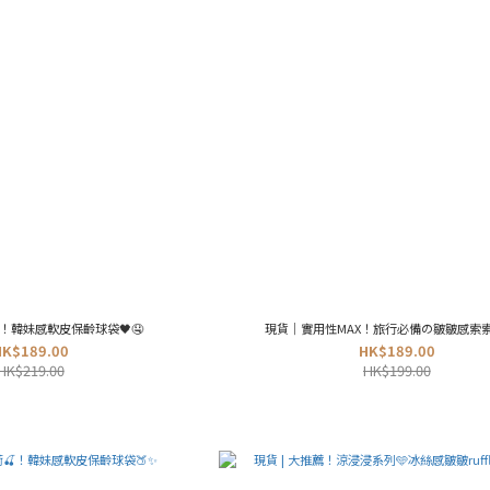
推！韓妹感軟皮保齡球袋🖤🤤
現貨｜實用性MAX！旅行必備の皺皺感索索
HK$189.00
HK$189.00
HK$219.00
HK$199.00