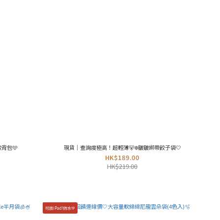
背包🩵
現貨｜查詢度極高！超輕薄🐻‍❄️皺皺綁帶餃子袋🤍
HK$189.00
HK$219.00
可放iPad!防水💚