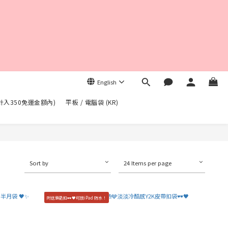
English
不計入350免運金額內)
平板 / 電腦袋 (KR)
Sort by
24 Items per page
附送鎖匙扣🕶️🖤可放iPad 防水！