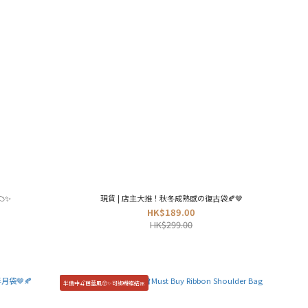
️✨
現貨 | 店主大推！秋冬成熟感の復古袋🍂🤎
HK$189.00
HK$299.00
半價中🍒芭蕾風😚✨可綁蝴蝶結🎀