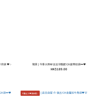
 半月袋 🖤✨
現貨 | 今季大熱🩶淡淡冷酷感Y2K皮帶扣袋🕶️🖤
HK$189.00
大推必入🖤買黑色✨