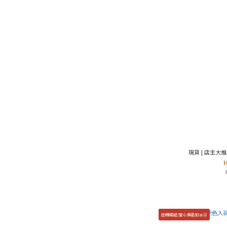
現貨 | 店主大
送蝴蝶結/愛心鎖匙扣🎀🐷