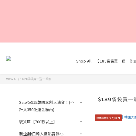
Shop All
$189袋袋買一送一🐰
View All
/
$189袋袋買一送一🐰🎀
$189袋袋買一送
Sale🦆$15韓國文創大清貨！(不
計入350免運金額內)
韓國熱賣新作！y2k 🖤
現貨區【700款以上】
新企劃!日韓人氣熱賣袋☁️