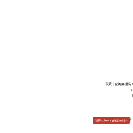
現貨 | 查詢度極高 の
可放Macbook！查詢度極高😆🩷