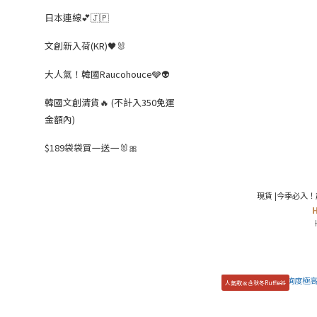
日本連線💕🇯🇵
文創新入荷(KR)🖤🐰
大人氣！韓國Raucohouce🩶👽
韓國文創清貨🔥 (不計入350免運
金額內)
$189袋袋買一送一🐰🎀
現貨 |今季必入！
人氣款🎀☃️秋冬Ruffle🧸