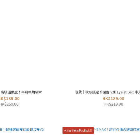
高級溫柔感！半月牛角袋🤎
現貨｜秋冬限定🐰復古 y2k Eyelet Belt 半
HK$189.00
HK$189.00
HK$259.00
HK$219.00
防水🎀🐰放到MacBook🐰