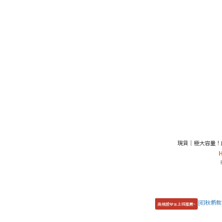
現貨｜極大容量！店
高級感🩶🎀上班推薦~