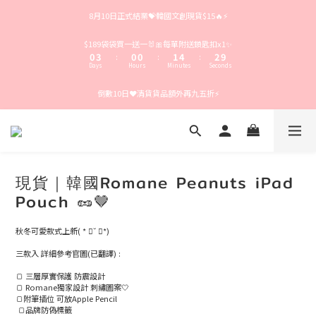
4
7
4
4
5
8
6
8月10日正式結業💝韓國文創現貨$15🔥⚡️
3
6
3
3
4
7
5
2
5
2
2
3
6
4
1
4
1
1
2
5
3
$189袋袋買一送一🐰🎀每單附送鎖匙扣x1✨
0
3
0
0
1
4
2
9
:
:
:
Days
Hours
Minutes
Seconds
2
0
3
1
8
1
2
0
7
倒數10日❤️清貨貨品額外再九五折⚡️
0
1
6
0
5
4
3
2
1
0
現貨｜韓國Romane Peanuts iPad
Pouch 🥜🤎
秋冬可愛款式上新( * ॑˘ ॑*)
三款入 詳細參考官圖(已翻譯) :
🍞 三層厚實保護 防震設計
🍞 Romane獨家設計 刺繡圖案🤍
🍞附筆插位 可放Apple Pencil
 🍞品牌防偽標籤 