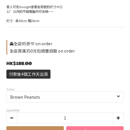
客人可先Google查看各型號的尺寸🫶🏻
11”以內的平版電腦均可收納~~~
尺寸 : 長30cm 闊26cm
👻全店95折💜 on order
全店買滿350元包順豐自取 on order
HK$188.00
付款後4個工作天出貨
Color
Quantity