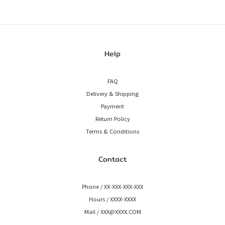
Help
FAQ
Delivery & Shipping
Payment
Return Policy
Terms & Conditions
Contact
Phone / XX-XXX-XXX-XXX
Hours / XXXX-XXXX
Mail / XXX@XXXX.COM