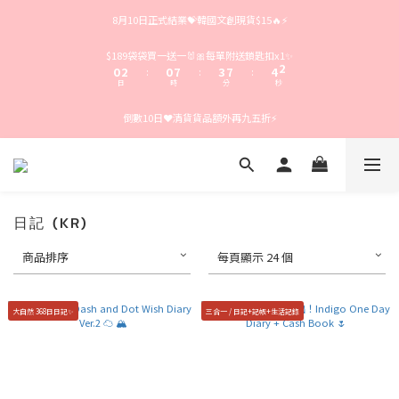
4
6
4
7
8
5
8月10日正式結業💝韓國文創現貨$15🔥⚡️
3
5
3
6
7
4
2
4
2
9
5
9
6
3
1
3
1
8
4
8
5
2
$189袋袋買一送一🐰🎀每單附送鎖匙扣x1✨
0
2
0
7
3
7
4
1
:
:
:
日
時
分
秒
1
6
2
6
3
0
0
5
1
5
2
倒數10日❤️清貨貨品額外再九五折⚡️
4
0
4
1
3
3
0
2
2
1
1
0
0
日記 (KR)
商品排序
每頁顯示 24 個
大自然 368日日記✨
三合一 / 日記+記帳+生活記錄