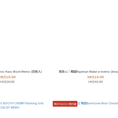
c Haru Word Memo (四色入)
現貨x1｜韓國Paperian Make-a-memo (Answe
HK$10.00
HK$10.00
HK$28.00
HK$43.00
熊仔Checklist 4款卡通