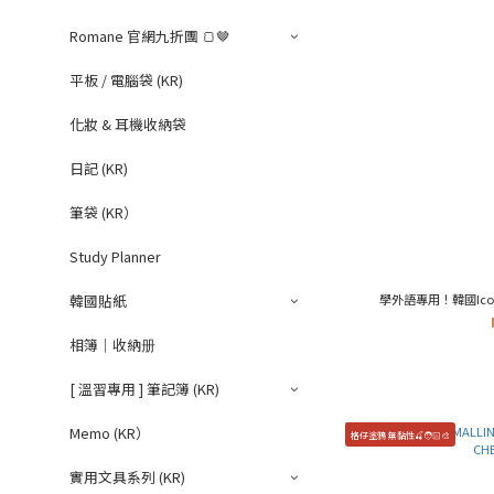
Romane 官網九折團 🍞🤎
平板 / 電腦袋 (KR)
化妝 & 耳機收納袋
日記 (KR)
筆袋 (KR）
Study Planner
學外語專用！韓國Iconi
韓國貼紙
相簿｜收納册
[ 溫習專用 ] 筆記簿 (KR)
Memo (KR）
格仔塗鴉 無黏性🍒🧑🏻‍🎨
實用文具系列 (KR)