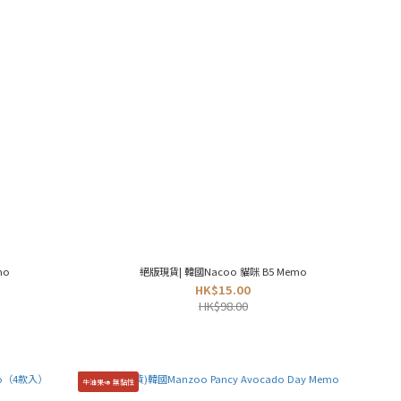
mo
絕版現貨| 韓國Nacoo 貓咪 B5 Memo
HK$15.00
HK$98.00
牛油果🥑 無黏性