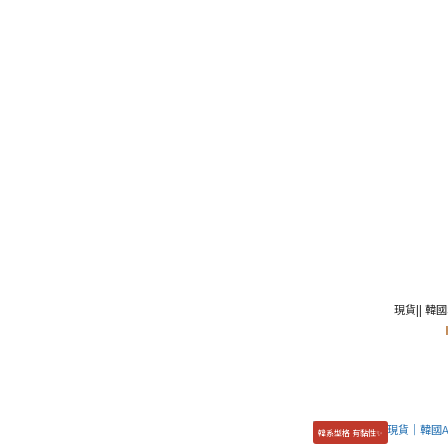
現貨|| 韓國
韓系型格 有黏性✨