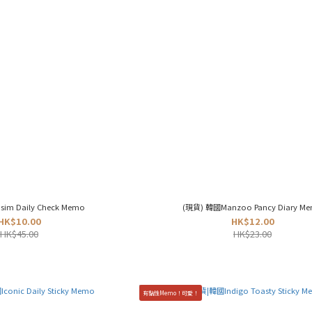
im Daily Check Memo
(現貨) 韓國Manzoo Pancy Diary M
HK$10.00
HK$12.00
HK$45.00
HK$23.00
有黏性Memo！可愛！