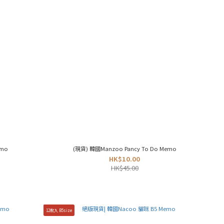
emo
(現貨) 韓國Manzoo Pancy To Do Memo
HK$10.00
HK$45.00
12款入 B5size