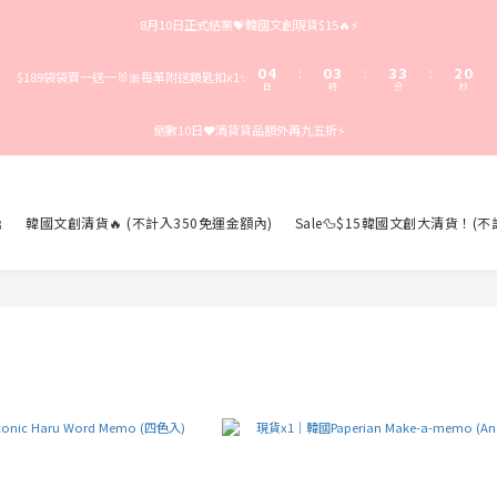
9
3
7
3
6
6
6
4
8月10日正式結業💝韓國文創現貨$15🔥⚡️
8
2
6
2
5
5
5
3
7
1
5
1
4
4
4
2
6
0
4
0
3
3
3
:
:
:
$189袋袋買一送一🐰🎀每單附送鎖匙扣x1✨
1
5
日
時
分
秒
3
2
2
2
0
4
2
1
1
1
3
倒數10日❤️清貨貨品額外再九五折⚡️
1
0
0
0
2
0
1
0

韓國文創清貨🔥 (不計入350免運金額內)
Sale🦆$15韓國文創大清貨！(