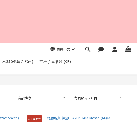
繁體中文
不計入350免運金額內)
平板 / 電腦袋 (KR)
商品排序
每頁顯示 24 個
👀✨ 無黏性