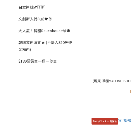
日本連線💕🇯🇵
文創新入荷(KR)🖤🐰
大人氣！韓國Raucohouce🩶👽
韓國文創清貨🔥 (不計入350免運
金額內)
$189袋袋買一送一🐰🎀
(現貨) 韓國MALLING BOOTH 
Daily Check ✨ 有黏性