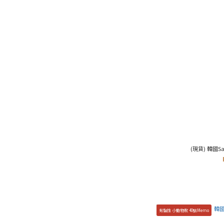
(現貨) 韓國Sas
有黏性 小動物款 40張Memo