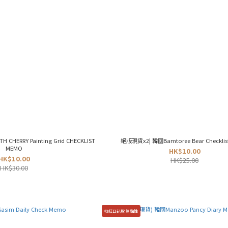
CHERRY Painting Grid CHECKLIST
MEMO
HK$10.00
HK$10.00
HK$25.00
HK$30.00
粉紅日記款 無黏性