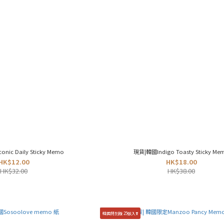
ic Daily Sticky Memo
現貨|韓國Indigo Toasty Sticky Me
HK$12.00
HK$18.00
HK$32.00
HK$38.00
韓國特別版 25張入❣️