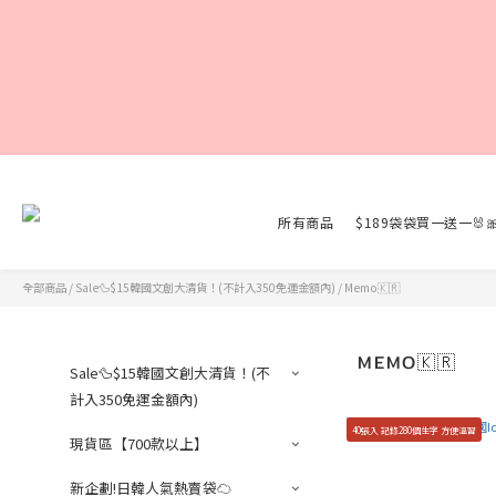
所有商品
$189袋袋買一送一🐰
全部商品
/
Sale🦆$15韓國文創大清貨！(不計入350免運金額內)
/
Memo🇰🇷
MEMO🇰🇷
Sale🦆$15韓國文創大清貨！(不
計入350免運金額內)
40張入 記錄280個生字 方便溫習
現貨區【700款以上】
新企劃!日韓人氣熱賣袋☁️