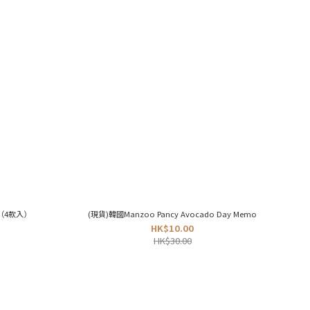
o（4款入）
(現貨)韓國Manzoo Pancy Avocado Day Memo
HK$10.00
HK$30.00