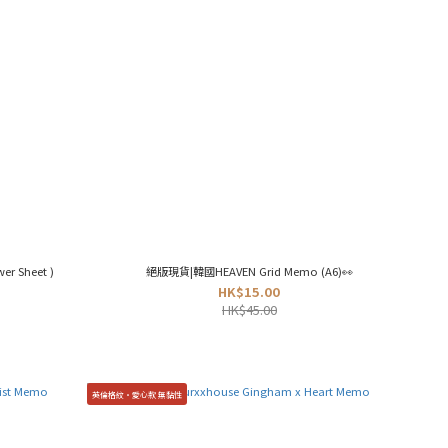
r Sheet )
絕版現貨|韓國HEAVEN Grid Memo (A6)👀
HK$15.00
HK$45.00
英倫格紋•愛心款 無黏性